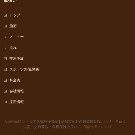
取扱い
トップ
施術
メニュー
流れ
交通事故
スポーツ外傷.障害
料金表
会社情報
採用情報
Copyright ©
トリアス鍼灸接骨院 | 高知市薊野の鍼灸接骨院。はり、きゅう。
労災・交通事故・各種保険取扱い
All Rights Reserved.