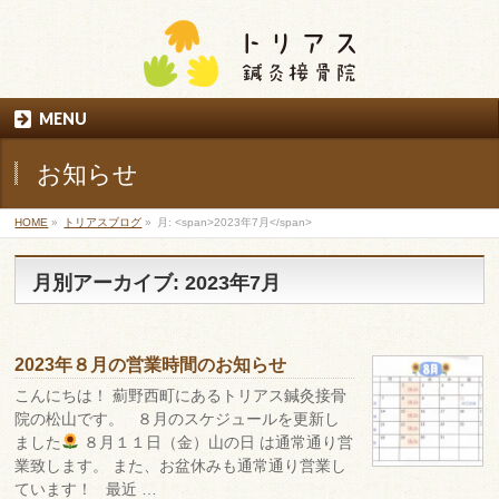
MENU
お知らせ
HOME
»
トリアスブログ
»
月: <span>2023年7月</span>
月別アーカイブ: 2023年7月
2023年８月の営業時間のお知らせ
こんにちは！ 薊野西町にあるトリアス鍼灸接骨
院の松山です。 ８月のスケジュールを更新し
ました
８月１１日（金）山の日 は通常通り営
業致します。 また、お盆休みも通常通り営業し
ています！ 最近 …