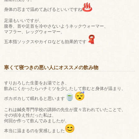
身体の芯まで温めてあげるといいですね
足湯もいいですが、
腹巻、
首や足首を冷やさないようネックウォーマー、
マフラー、
レッグウォーマー、
五本指ソックスやカイロなども効果的です
寒くて寝つきの悪い人にオススメの飲み物
すりおろした生姜をお湯でとき、
飲みにくかったらハチミツを少したして飲むと身体が温まり、
ポカポカして眠れると思います
これは鍼灸専門学校の講師の先生が度々言われていたことで、
その頃冷え性だった私は、
何回か作って飲んでみましたが、
本当に温まるのを実感しました