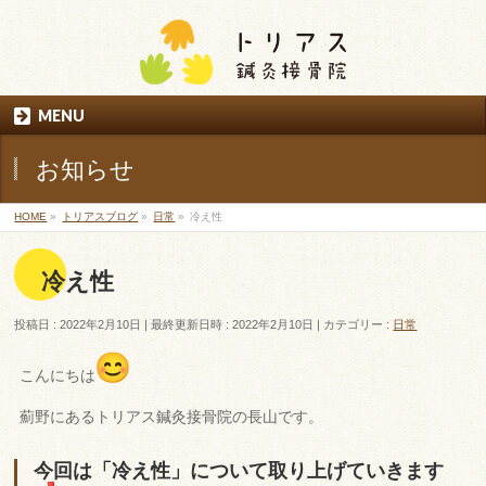
MENU
お知らせ
HOME
»
トリアスブログ
»
日常
»
冷え性
冷え性
投稿日 : 2022年2月10日
最終更新日時 : 2022年2月10日
カテゴリー :
日常
こんにちは
薊野にあるトリアス鍼灸接骨院の長山です。
今回は「冷え性」について取り上げていきます