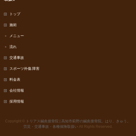
トップ
施術
メニュー
流れ
交通事故
スポーツ外傷.障害
料金表
会社情報
採用情報
Copyright ©
トリアス鍼灸接骨院 | 高知市薊野の鍼灸接骨院。はり、きゅう。
労災・交通事故・各種保険取扱い
All Rights Reserved.