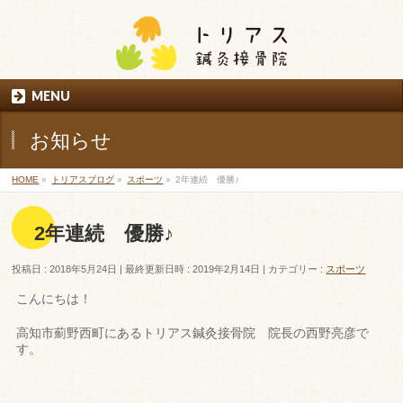
MENU
お知らせ
HOME
»
トリアスブログ
»
スポーツ
»
2年連続 優勝♪
2年連続 優勝♪
投稿日 : 2018年5月24日
最終更新日時 : 2019年2月14日
カテゴリー :
スポーツ
こんにちは！
高知市薊野西町にあるトリアス鍼灸接骨院 院長の西野亮彦で
す。