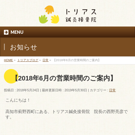
MENU
お知らせ
HOME
»
トリアスブログ
»
日常
»
【2018年6月の営業時間のご案内】
【2018年6月の営業時間のご案内】
投稿日 : 2018年5月24日
最終更新日時 : 2019年5月30日
カテゴリー :
日常
こんにちは！
高知市薊野西町にある、トリアス鍼灸接骨院 院長の西野亮彦で
す。