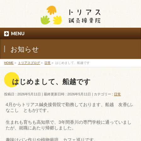
MENU
お知らせ
HOME
»
トリアスブログ
»
日常
»
はじめまして、船越です
はじめまして、船越です
投稿日 : 2026年5月11日
最終更新日時 : 2026年5月11日
カテゴリー :
日常
4月からトリアス鍼灸接骨院で勤務しております、船越 友香(ふ
なこし ともか)です。
生まれも育ちも高知県で、3年間香川の専門学校に通っていまし
たが、就職にあたり帰郷しました。
趣味はパン作りや植物栽培、カフェ巡りです。