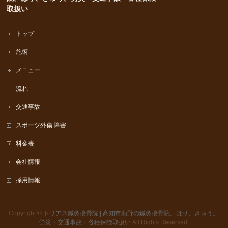
取扱い
トップ
施術
メニュー
流れ
交通事故
スポーツ外傷.障害
料金表
会社情報
採用情報
Copyright ©
トリアス鍼灸接骨院 | 高知市薊野の鍼灸接骨院。はり、きゅう。
労災・交通事故・各種保険取扱い
All Rights Reserved.