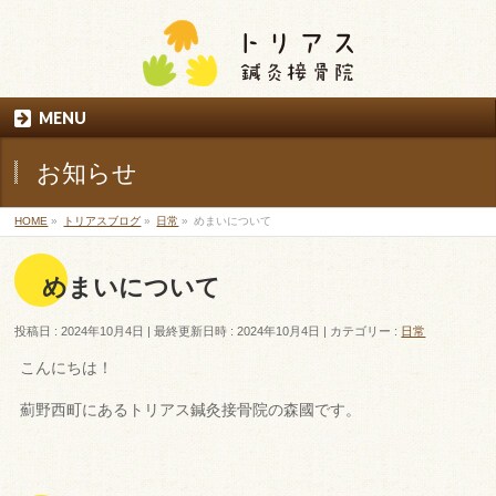
MENU
お知らせ
HOME
»
トリアスブログ
»
日常
»
めまいについて
めまいについて
投稿日 : 2024年10月4日
最終更新日時 : 2024年10月4日
カテゴリー :
日常
こんにちは！
薊野西町にあるトリアス鍼灸接骨院の森國です。