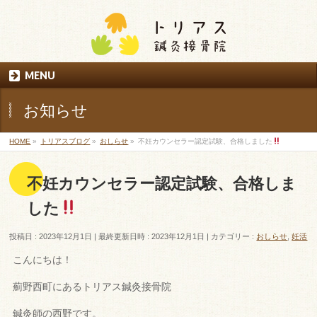
MENU
お知らせ
HOME
»
トリアスブログ
»
おしらせ
»
不妊カウンセラー認定試験、合格しました
不妊カウンセラー認定試験、合格しま
した
投稿日 : 2023年12月1日
最終更新日時 : 2023年12月1日
カテゴリー :
おしらせ
,
妊活
こんにちは！
薊野西町にあるトリアス鍼灸接骨院
鍼灸師の西野です。