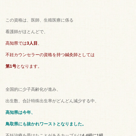
この資格は、医師、生殖医療に係る
看護師がほとんどで、
高知県では
3人目
、
不妊カウンセラーの資格を持つ鍼灸師としては
第1号
となります。
全国的に少子高齢化が進み、
出生数、
合計特殊出生率がどんどん減少する中、
高知県は今年、
鳥取県にも抜かれワーストとなりました。
不妊治療を受けたことがあるカップルは
4.4組に1組
、