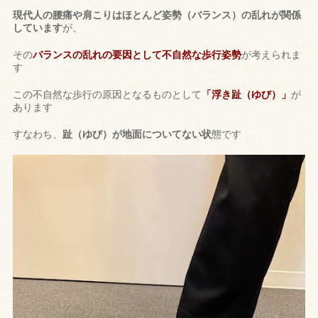
現代人の腰痛や肩こりはほとんど姿勢（バランス）の乱れが関係
しています
が、
その
バランスの乱れの要因として不自然な歩行姿勢
が考えられま
す
この不自然な歩行の原因となるものとして
「浮き趾（ゆび）」
が
あります
すなわち、
趾（ゆび）が地面についてない状
態です