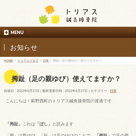
MENU
お知らせ
HOME
»
トリアスブログ
»
日常
»
拇趾（足の親ゆび）使えてますか？
拇趾（足の親ゆび）使えてますか？
投稿日 : 2022年6月27日
最終更新日時 : 2022年6月27日
カテゴリー :
日常
こんにちは！薊野西町のトリアス鍼灸接骨院の渡邊です
「拇趾」
これは
「ぼし」
と読みます
「拇」は親ゆび、「趾」は足のゆびのことで、
「拇趾」
で足の親