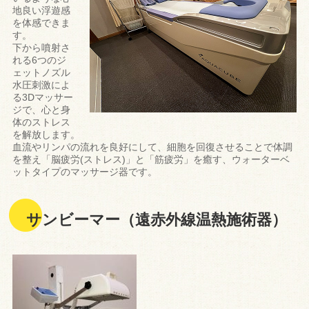
地良い浮遊感
を体感できま
す。
下から噴射さ
れる6つのジ
ェットノズル
水圧刺激によ
る3Dマッサー
ジで、心と身
体のストレス
を解放します。
血流やリンパの流れを良好にして、細胞を回復させることで体調
を整え「脳疲労(ストレス)」と「筋疲労」を癒す、ウォーターベ
ットタイプのマッサージ器です。
サンビーマー（遠赤外線温熱施術器）