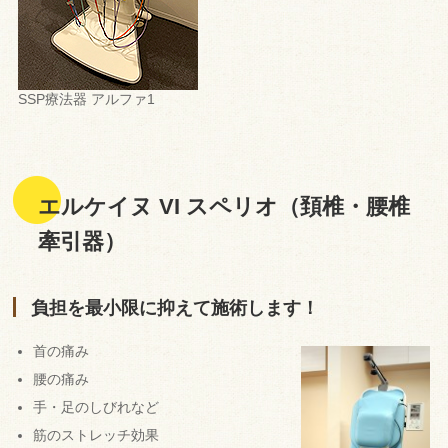
SSP療法器 アルファ1
エルケイヌ VI スペリオ（頚椎・腰椎
牽引器）
負担を最小限に抑えて施術します！
首の痛み
腰の痛み
手・足のしびれなど
筋のストレッチ効果