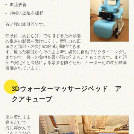
血流改善
神経の圧迫を緩和
首と腰の牽引器です。
仰臥位（あおむけ）で牽引するため頭部
の重さの影響を受けにくく、牽引力の正
確さと頚部への負担の軽減が期待できま
す。座った状態からそのまま牽引姿勢に自動でリクライニングし
ますので、腰への負担を最小限に抑えることもできます。また頭
部の安定性と冷感による緊張を防ぐため、ヒーター付の枕が標準
装備されています。
3Dウォーターマッサージベッド ア
クアキューブ
服を着たまま
寝るだけで、
海に浮かんで
いるような心